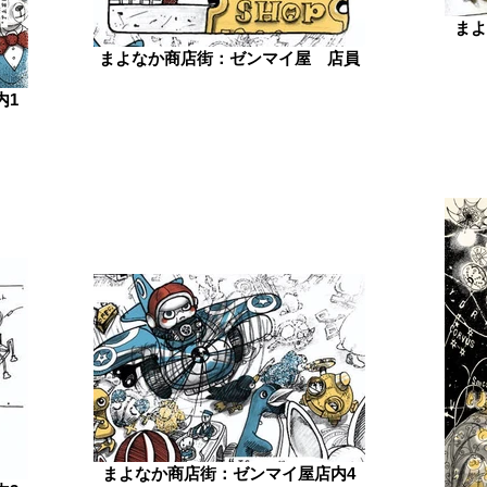
まよ
まよなか商店街：ゼンマイ屋 店員
内1
まよなか商店街：ゼンマイ屋店内4