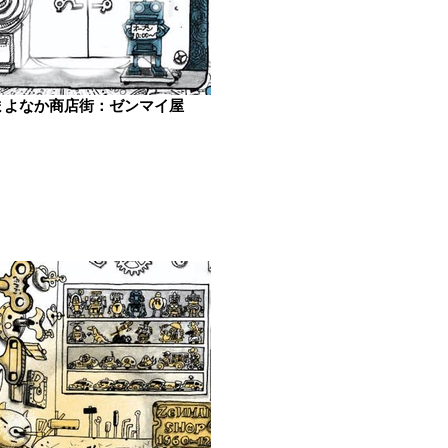
まよなか商店街：ゼンマイ屋