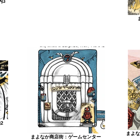
内3
2
まよな
まよなか商店街：ゲームセンター