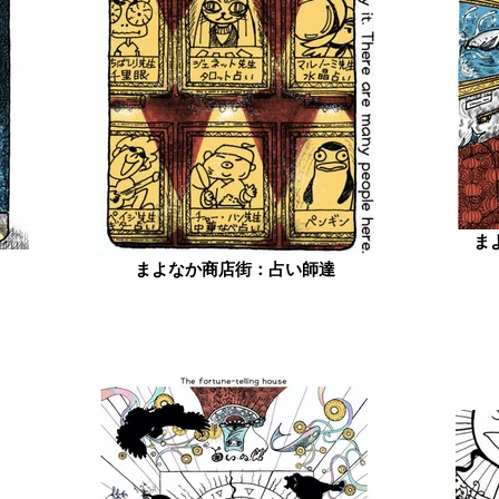
ま
まよなか商店街：占い師達