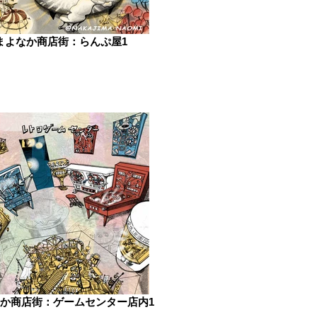
まよなか商店街：らんぷ屋1
か商店街：ゲームセンター店内1